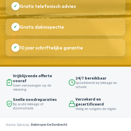
✓
Gratis telefonisch advies
✓
Gratis dakinspectie
✓
10 jaar schriftelijke garantie
Vrijblijvende offerte
24/7 bereikbaar
vooraf
Spoeddienst bij lekkage en
Geen verrassingen op de
schade
rekening
Verzekerd en
Snelle noodreparaties
gecertificeerd
Bij acute lekkage of
stormschade
Veilig en volgens de regels
Home
Services
Dakinspectie Dordrecht