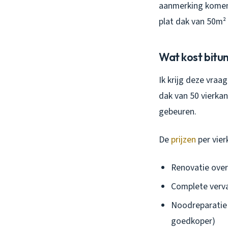
aanmerking komen 
plat dak van 50m² 
Wat kost bitu
Ik krijg deze vraa
dak van 50 vierkan
gebeuren.
De
prijzen
per vier
Renovatie over
Complete verva
Noodreparatie 
goedkoper)