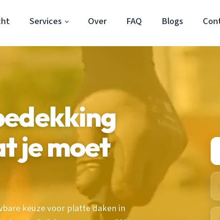
cht
Services
Over
FAQ
Blogs
Con
bedekking
t je moet
bare keuze voor platte daken in