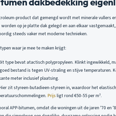
itumen dakbedekking eigenl
troleum-product dat gemengd wordt met minerale vullers e
len worden op je platte dak gelegd en aan elkaar vastgemaakt,
oordig steeds vaker met moderne technieken.
typen waar je mee te maken krijgt:
 Dit type bevat atactisch polypropyleen. Klinkt ingewikkeld, 
 goed bestand is tegen UV-straling en stijve temperaturen. 
kante meter inclusief plaatsing.
 Hier zit styreen-butadieen-styreen in, waardoor het elastische
mperatuurschommelingen.
Prijs
ligt rond €50-55 per m².
 vooral APP-bitumen, omdat die woningen uit de jaren ’70 en 
en die simpelweg een degelijke, duurzame oplossing nodig h