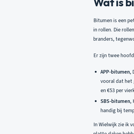
Wat is b
Bitumen is een pe
in rollen. Die rol
branders, tegenw
Er zijn twee hoofd
APP-bitumen
,
vooral dat het
en €53 per vier
SBS-bitumen
,
handig bij te
In Wielwijk zie ik
platte daken hebb