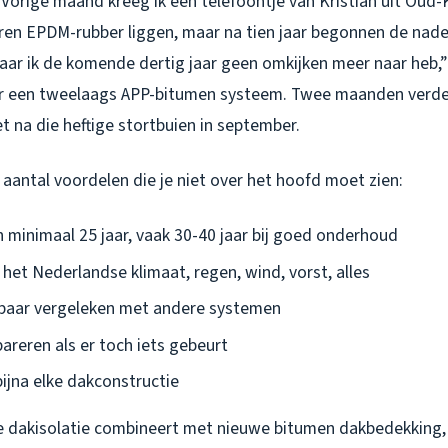
 Vorige maand kreeg ik een telefoontje van Kristian uit Oud-Kr
ren EPDM-rubber liggen, maar na tien jaar begonnen de naden 
aar ik de komende dertig jaar geen omkijken meer naar heb,” 
r een tweelaags APP-bitumen systeem. Twee maanden verder
et na die heftige stortbuien in september.
aantal voordelen die je niet over het hoofd moet zien:
 minimaal 25 jaar, vaak 30-40 jaar bij goed onderhoud
het Nederlandse klimaat, regen, wind, vorst, alles
lbaar vergeleken met andere systemen
pareren als er toch iets gebeurt
ijna elke dakconstructie
je dakisolatie combineert met nieuwe bitumen dakbedekking, 