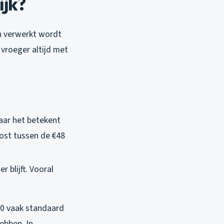
ijk?
n verwerkt wordt
 vroeger altijd met
maar het betekent
Kost tussen de €48
r blijft. Vooral
’80 vaak standaard
ebben. In