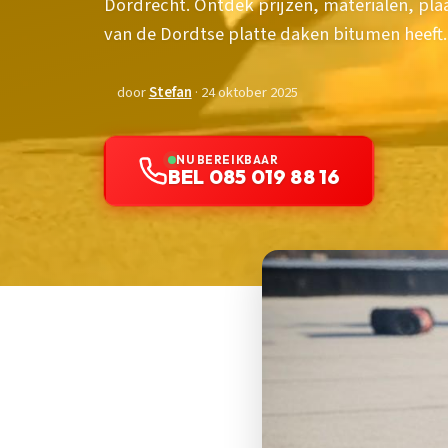
Dordrecht. Ontdek prijzen, materialen, pl
van de Dordtse platte daken bitumen heeft.
door
Stefan
· 24 oktober 2025
NU BEREIKBAAR
BEL 085 019 88 16