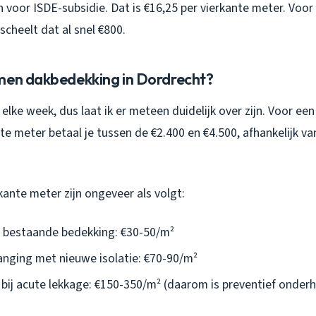
voor ISDE-subsidie. Dat is €16,25 per vierkante meter. Voo
scheelt dat al snel €800.
men dakbedekking in Dordrecht?
g elke week, dus laat ik er meteen duidelijk over zijn. Voor ee
te meter betaal je tussen de €2.400 en €4.500, afhankelijk v
kante meter zijn ongeveer als volgt:
 bestaande bedekking: €30-50/m²
nging met nieuwe isolatie: €70-90/m²
bij acute lekkage: €150-350/m² (daarom is preventief onderh