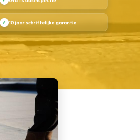
✓
Gratis dakinspectie
✓
10 jaar schriftelijke garantie