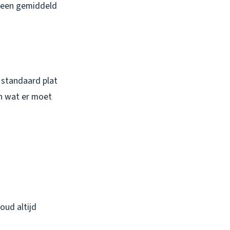
r een gemiddeld
n standaard plat
an wat er moet
oud altijd