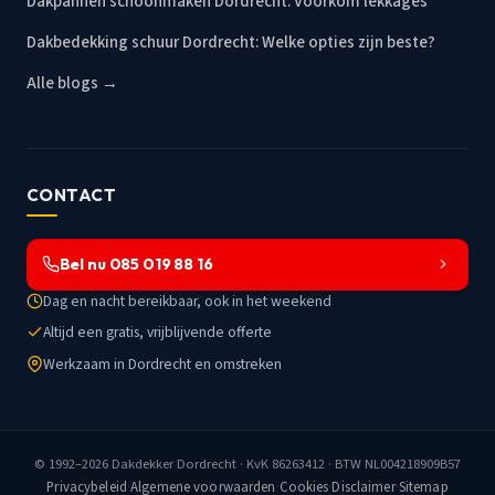
Dakpannen schoonmaken Dordrecht: Voorkom lekkages
Dakbedekking schuur Dordrecht: Welke opties zijn beste?
Alle blogs →
CONTACT
Bel nu 085 019 88 16
Dag en nacht bereikbaar, ook in het weekend
Altijd een gratis, vrijblijvende offerte
Werkzaam in Dordrecht en omstreken
© 1992–2026
Dakdekker Dordrecht
· KvK 86263412 · BTW NL004218909B57
Privacybeleid
·
Algemene voorwaarden
·
Cookies
·
Disclaimer
·
Sitemap