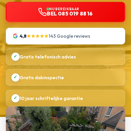
NU BEREIKBAAR
BEL 085 019 88 16
4,8
★★★★★
143 Google reviews
✓
Gratis telefonisch advies
✓
Gratis dakinspectie
✓
10 jaar schriftelijke garantie