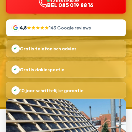
NU BEREIKBAAR
BEL 085 019 88 16
4,8
★★★★★
143 Google reviews
✓
Gratis telefonisch advies
✓
Gratis dakinspectie
✓
10 jaar schriftelijke garantie