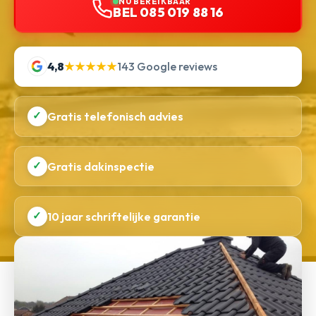
NU BEREIKBAAR
BEL 085 019 88 16
4,8
★★★★★
143 Google reviews
✓
Gratis telefonisch advies
✓
Gratis dakinspectie
✓
10 jaar schriftelijke garantie