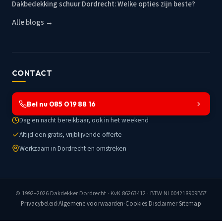
Dakbedekking schuur Dordrecht: Welke opties zijn beste?
Alle blogs →
CONTACT
Bel nu 085 019 88 16
Dag en nacht bereikbaar, ook in het weekend
Altijd een gratis, vrijblijvende offerte
Werkzaam in Dordrecht en omstreken
© 1992–2026
Dakdekker Dordrecht
· KvK 86263412 · BTW NL004218909B57
Privacybeleid
·
Algemene voorwaarden
·
Cookies
·
Disclaimer
·
Sitemap