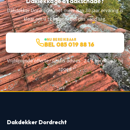
Daklekkage of dakschade?
Dakdekker Dordrecht met meer dan 30 jaar ervaring is
klaar om u te helpen. Bel ons vandaag.
NU BEREIKBAAR
BEL 085 019 88 16
Vrijblijvende offerte · Gratis advies · 24/7 bereikbaar bij
spoed
Dakdekker Dordrecht