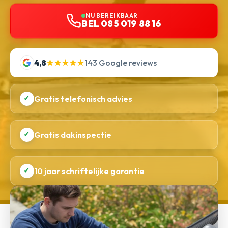
NU BEREIKBAAR
BEL 085 019 88 16
4,8
★★★★★
143 Google reviews
✓
Gratis telefonisch advies
✓
Gratis dakinspectie
✓
10 jaar schriftelijke garantie