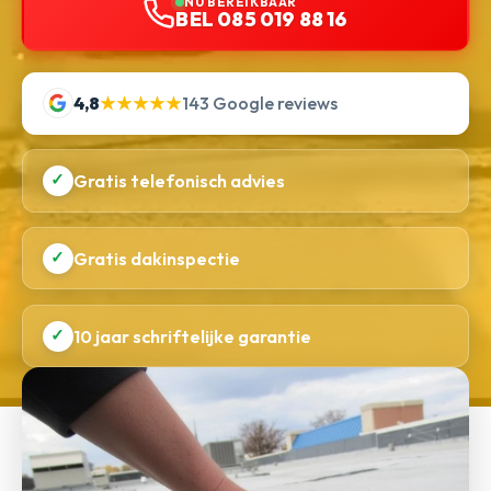
NU BEREIKBAAR
BEL 085 019 88 16
4,8
★★★★★
143 Google reviews
✓
Gratis telefonisch advies
✓
Gratis dakinspectie
✓
10 jaar schriftelijke garantie