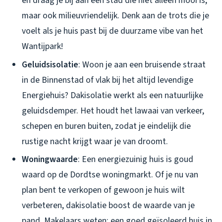
en draag je bij aan een stad die niet alleen mooi is,
maar ook milieuvriendelijk. Denk aan de trots die je
voelt als je huis past bij de duurzame vibe van het
Wantijpark!
Geluidsisolatie
: Woon je aan een bruisende straat
in de Binnenstad of vlak bij het altijd levendige
Energiehuis? Dakisolatie werkt als een natuurlijke
geluidsdemper. Het houdt het lawaai van verkeer,
schepen en buren buiten, zodat je eindelijk die
rustige nacht krijgt waar je van droomt.
Woningwaarde
: Een energiezuinig huis is goud
waard op de Dordtse woningmarkt. Of je nu van
plan bent te verkopen of gewoon je huis wilt
verbeteren, dakisolatie boost de waarde van je
pand. Makelaars weten: een goed geïsoleerd huis in