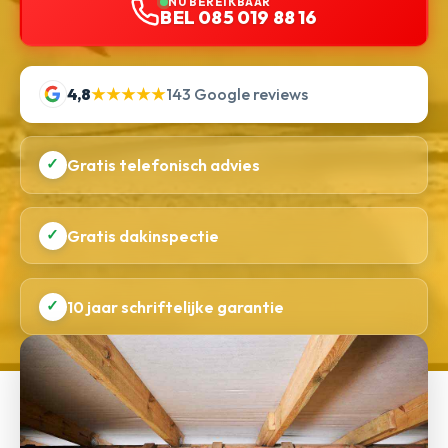
NU BEREIKBAAR
BEL 085 019 88 16
4,8
★★★★★
143 Google reviews
✓
Gratis telefonisch advies
✓
Gratis dakinspectie
✓
10 jaar schriftelijke garantie