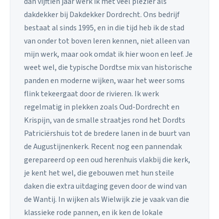
dan vijftien jaar werk ik met veel plezier als
dakdekker bij Dakdekker Dordrecht. Ons bedrijf
bestaat al sinds 1995, en in die tijd heb ik de stad
van onder tot boven leren kennen, niet alleen van
mijn werk, maar ook omdat ik hier woon en leef. Je
weet wel, die typische Dordtse mix van historische
panden en moderne wijken, waar het weer soms
flink tekeergaat door de rivieren. Ik werk
regelmatig in plekken zoals Oud-Dordrecht en
Krispijn, van de smalle straatjes rond het Dordts
Patriciërshuis tot de bredere lanen in de buurt van
de Augustijnenkerk. Recent nog een pannendak
gerepareerd op een oud herenhuis vlakbij die kerk,
je kent het wel, die gebouwen met hun steile
daken die extra uitdaging geven door de wind van
de Wantij. In wijken als Wielwijk zie je vaak van die
klassieke rode pannen, en ik ken de lokale