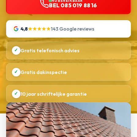
NU BEREIKBAAR
BEL 085 019 88 16
4,8
★★★★★
143 Google reviews
✓
Gratis telefonisch advies
✓
Gratis dakinspectie
✓
10 jaar schriftelijke garantie