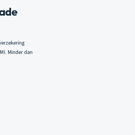
hade
verzekering
NMI. Minder dan