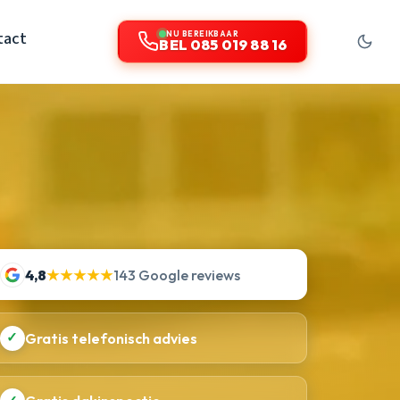
tact
NU BEREIKBAAR
BEL 085 019 88 16
4,8
★★★★★
143 Google reviews
✓
Gratis telefonisch advies