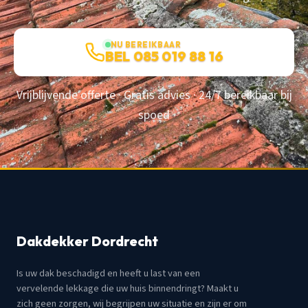
NU BEREIKBAAR
BEL 085 019 88 16
Vrijblijvende offerte · Gratis advies · 24/7 bereikbaar bij
spoed
Dakdekker Dordrecht
Is uw dak beschadigd en heeft u last van een
vervelende lekkage die uw huis binnendringt? Maakt u
zich geen zorgen, wij begrijpen uw situatie en zijn er om