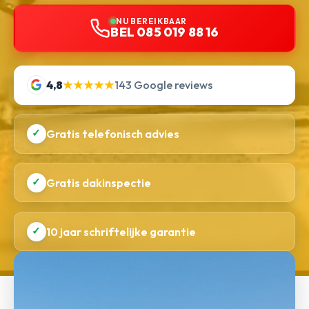
NU BEREIKBAAR
BEL 085 019 88 16
4,8
★★★★★
143 Google reviews
✓
Gratis telefonisch advies
✓
Gratis dakinspectie
✓
10 jaar schriftelijke garantie