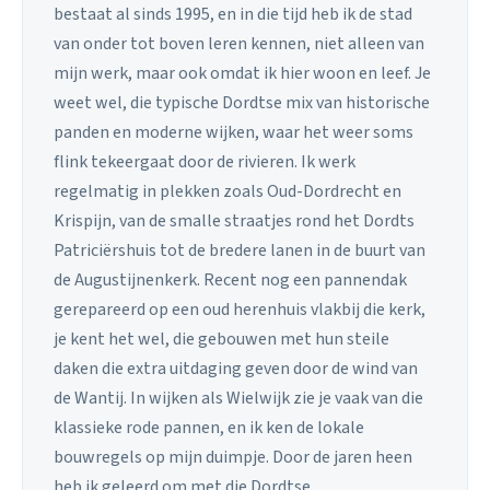
bestaat al sinds 1995, en in die tijd heb ik de stad
van onder tot boven leren kennen, niet alleen van
mijn werk, maar ook omdat ik hier woon en leef. Je
weet wel, die typische Dordtse mix van historische
panden en moderne wijken, waar het weer soms
flink tekeergaat door de rivieren. Ik werk
regelmatig in plekken zoals Oud-Dordrecht en
Krispijn, van de smalle straatjes rond het Dordts
Patriciërshuis tot de bredere lanen in de buurt van
de Augustijnenkerk. Recent nog een pannendak
gerepareerd op een oud herenhuis vlakbij die kerk,
je kent het wel, die gebouwen met hun steile
daken die extra uitdaging geven door de wind van
de Wantij. In wijken als Wielwijk zie je vaak van die
klassieke rode pannen, en ik ken de lokale
bouwregels op mijn duimpje. Door de jaren heen
heb ik geleerd om met die Dordtse