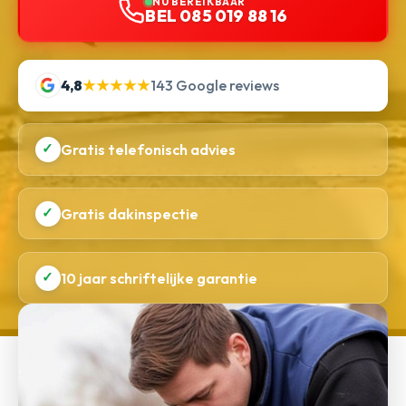
NU BEREIKBAAR
BEL 085 019 88 16
4,8
★★★★★
143 Google reviews
✓
Gratis telefonisch advies
✓
Gratis dakinspectie
✓
10 jaar schriftelijke garantie