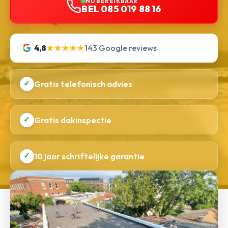
NU BEREIKBAAR
BEL 085 019 88 16
4,8
★★★★★
143 Google reviews
✓
Gratis telefonisch advies
✓
Gratis dakinspectie
✓
10 jaar schriftelijke garantie